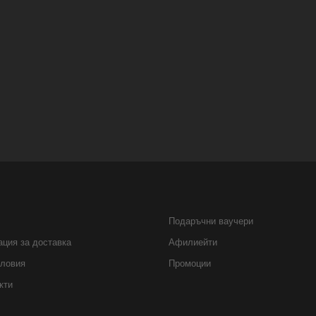
Подаръчни ваучери
ция за доставка
Афилиейти
ловия
Промоции
кти